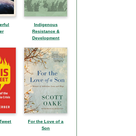
erful
Indigenous
er
Resistance &
Development
 Tweet
For the Love of a
Son