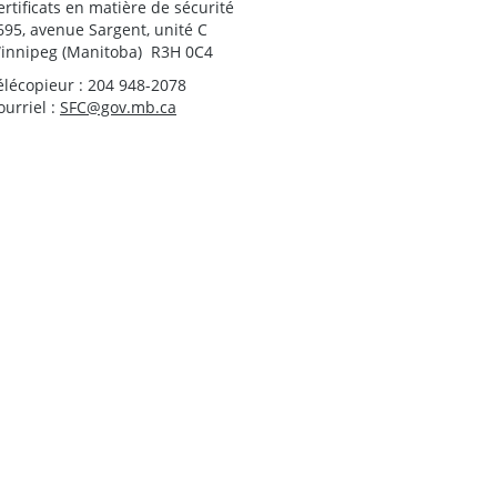
ertificats en matière de sécurité
695, avenue Sargent, unité C
innipeg (Manitoba) R3H 0C4
élécopieur : 204 948-2078
ourriel :
SFC@gov.mb.ca