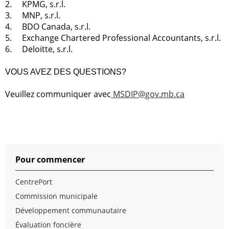
2.
KPMG, s.r.l.
3.
MNP, s.r.l.
4.
BDO Canada, s.r.l.
5.
Exchange Chartered Professional Accountants, s.r.l.
6.
Deloitte, s.r.l.
VOUS AVEZ DES QUESTIONS?
Veuillez communiquer avec
MSDIP@gov.mb.ca
Pour commencer
CentrePort
Commission municipale
Développement communautaire
Évaluation foncière