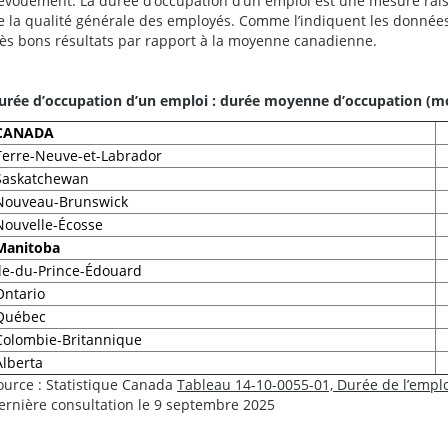
évouement. La durée d’occupation d’un emploi est une mesure raiso
e la qualité générale des employés. Comme l’indiquent les données
rès bons résultats par rapport à la moyenne canadienne.
urée d’occupation d’un emploi : durée moyenne d’occupation (mo
CANADA
Terre-Neuve-et-Labrador
Saskatchewan
Nouveau-Brunswick
Nouvelle-Écosse
Manitoba
Île-du-Prince-Édouard
Ontario
Québec
Colombie-Britannique
Alberta
ource : Statistique Canada
Tableau 14-10-0055-01, Durée de l’emplo
ernière consultation le 9 septembre 2025