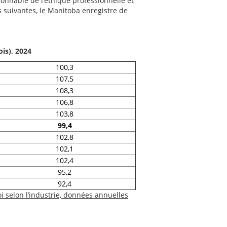
nnable de l’éthique professionnelle et
 suivantes, le Manitoba enregistre de
is), 2024
100,3
107,5
108,3
106,8
103,8
99,4
102,8
102,1
102,4
95,2
92,4
i selon l’industrie, données annuelles