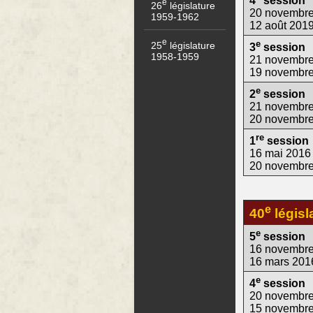
4
session
e
26
législature
20 novembre
1959-1962
12 août 201
e
e
25
législature
3
session
1958-1959
21 novembre
19 novembr
e
2
session
21 novembre
20 novembr
re
1
session
16 mai 2016
20 novembr
e
40
législ
e
5
session
16 novembre
16 mars 201
e
4
session
20 novembre
15 novembr