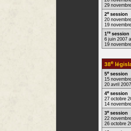
29 novembr
e
2
session
20 novembre
19 novembr
re
1
session
6 juin 2007 
19 novembr
e
38
législ
e
5
session
15 novembre
20 avril 200
e
4
session
27 octobre 
14 novembr
e
3
session
22 novembre
26 octobre 