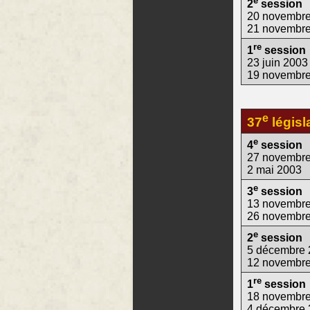
e
2
session
20 novembre
21 novembr
re
1
session
23 juin 2003
19 novembr
e
37
législ
e
4
session
27 novembre
2 mai 2003
e
3
session
13 novembre
26 novembr
e
2
session
5 décembre 
12 novembr
re
1
session
18 novembre
4 décembre 