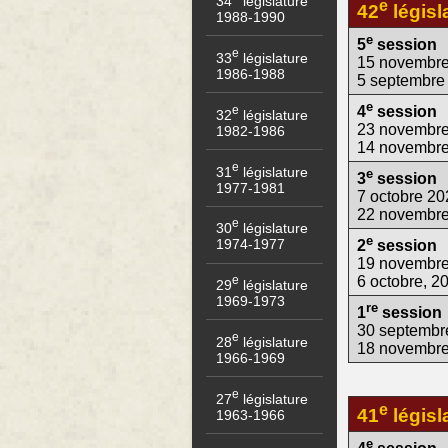
34
législature
e
42
législ
1988-1990
e
5
session
e
33
législature
15 novembre
1986-1988
5 septembre
e
e
4
session
32
législature
23 novembre
1982-1986
14 novembr
e
31
législature
e
3
session
1977-1981
7 octobre 20
22 novembr
e
30
législature
e
1974-1977
2
session
19 novembre
6 octobre, 2
e
29
législature
1969-1973
re
1
session
30 septembr
e
28
législature
18 novembr
1966-1969
e
27
législature
e
41
législ
1963-1966
e