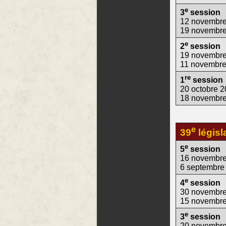
e
3
session
12 novembr
19 novembr
e
2
session
19 novembre
11 novembre
re
1
session
20 octobre 2
18 novembr
e
39
législ
e
5
session
16 novembre
6 septembre
e
4
session
30 novembre
15 novembr
e
3
session
20 novembre