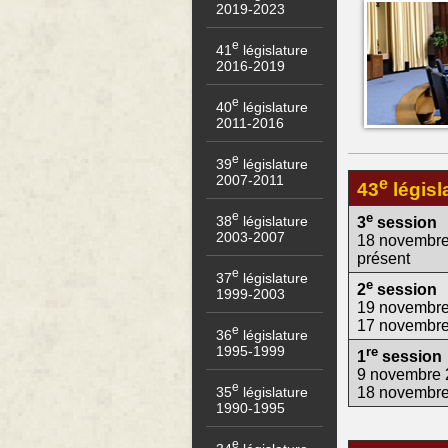
2019-2023
e
41
législature
2016-2019
e
40
législature
2011-2016
e
39
législature
2007-2011
e
43
législ
e
e
38
législature
3
session
2003-2007
18 novembre
présent
e
37
législature
e
2
session
1999-2003
19 novembre
17 novembr
e
36
législature
1995-1999
re
1
session
9 novembre 
e
35
législature
18 novembr
1990-1995
e