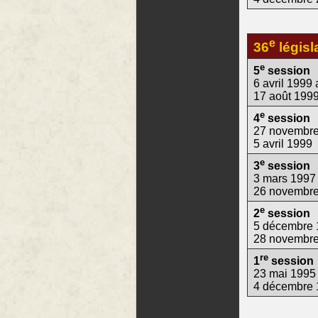
e
36
législ
e
5
session
6 avril 1999 
17 août 199
e
4
session
27 novembre
5 avril 1999
e
3
session
3 mars 1997
26 novembr
e
2
session
5 décembre 
28 novembr
re
1
session
23 mai 1995
4 décembre 