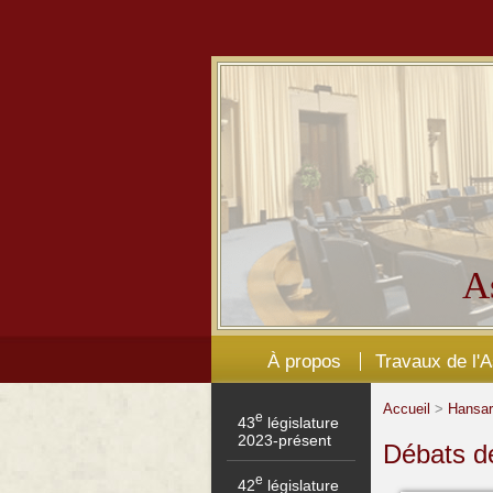
A
À propos
Travaux de l'
Accueil
>
Hansa
e
43
législature
2023-présent
Débats de
e
42
législature