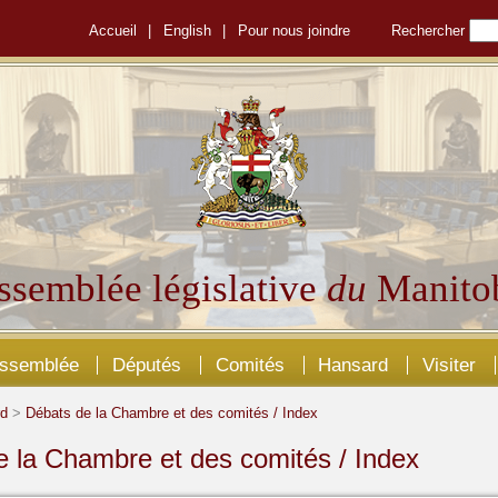
Accueil
|
English
|
Pour nous joindre
Rechercher
ssemblée législative
du
Manito
Assemblée
Députés
Comités
Hansard
Visiter
rd
>
Débats de la Chambre et des comités / Index
 la Chambre et des comités / Index