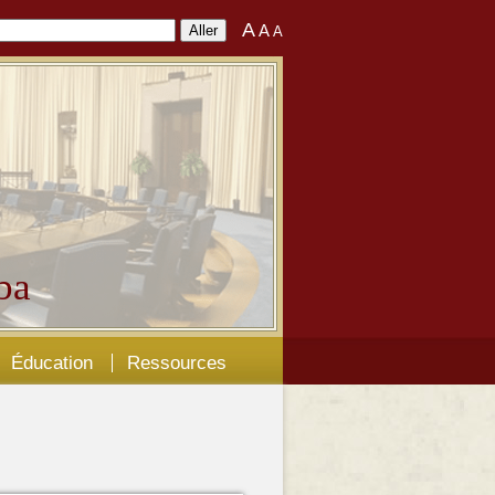
A
A
A
ba
Éducation
Ressources